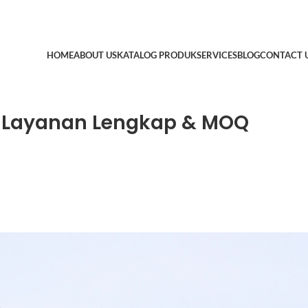
HOME
ABOUT US
KATALOG PRODUK
SERVICES
BLOG
CONTACT 
, Layanan Lengkap & MOQ