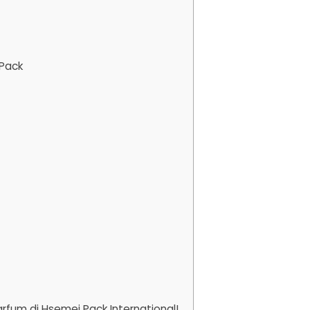
 Pack
rfum di Hsemei Pack International!