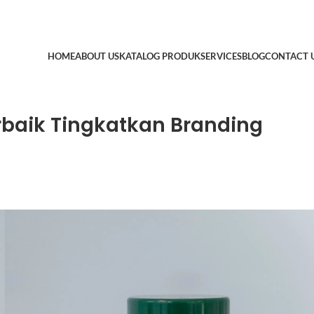
HOME
ABOUT US
KATALOG PRODUK
SERVICES
BLOG
CONTACT 
rbaik Tingkatkan Branding