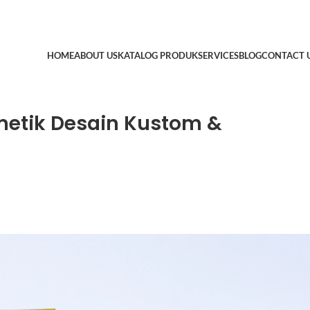
HOME
ABOUT US
KATALOG PRODUK
SERVICES
BLOG
CONTACT 
metik Desain Kustom &