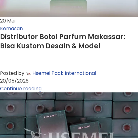
20
Mei
Kemasan
Distributor Botol Parfum Makassar:
Bisa Kustom Desain & Model
Posted by
Hsemei Pack International
20/05/2026
Continue reading