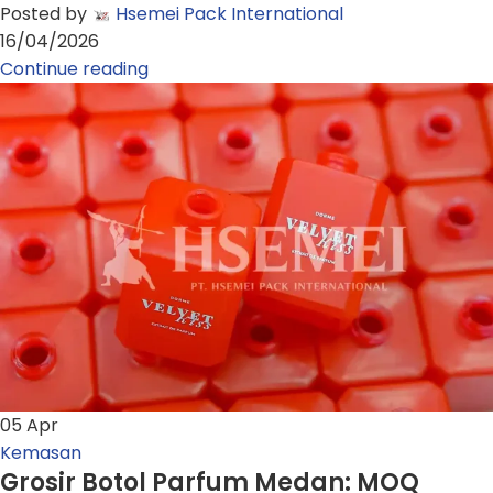
Posted by
Hsemei Pack International
16/04/2026
Continue reading
05
Apr
Kemasan
Grosir Botol Parfum Medan: MOQ