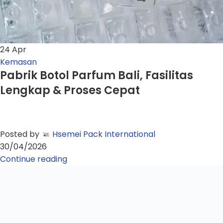
24
Apr
Kemasan
Pabrik Botol Parfum Bali, Fasilitas
Lengkap & Proses Cepat
Posted by
Hsemei Pack International
30/04/2026
Continue reading