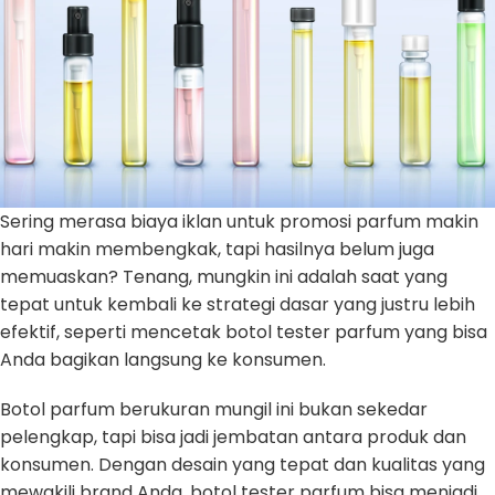
Sering merasa biaya iklan untuk promosi parfum makin
hari makin membengkak, tapi hasilnya belum juga
memuaskan? Tenang, mungkin ini adalah saat yang
tepat untuk kembali ke strategi dasar yang justru lebih
efektif, seperti mencetak botol tester parfum yang bisa
Anda bagikan langsung ke konsumen.
Botol parfum berukuran mungil ini bukan sekedar
pelengkap, tapi bisa jadi jembatan antara produk dan
konsumen. Dengan desain yang tepat dan kualitas yang
mewakili brand Anda, botol tester parfum bisa menjadi