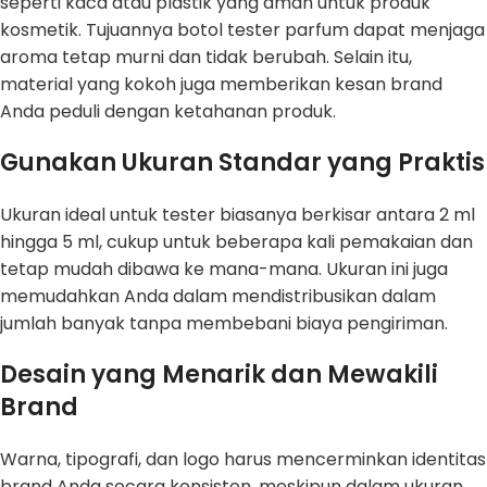
seperti kaca atau plastik yang aman untuk produk
kosmetik. Tujuannya botol tester parfum dapat menjaga
aroma tetap murni dan tidak berubah. Selain itu,
material yang kokoh juga memberikan kesan brand
Anda peduli dengan ketahanan produk.
Gunakan Ukuran Standar yang Praktis
Ukuran ideal untuk tester biasanya berkisar antara 2 ml
hingga 5 ml, cukup untuk beberapa kali pemakaian dan
tetap mudah dibawa ke mana-mana. Ukuran ini juga
memudahkan Anda dalam mendistribusikan dalam
jumlah banyak tanpa membebani biaya pengiriman.
Desain yang Menarik dan Mewakili
Brand
Warna, tipografi, dan logo harus mencerminkan identitas
brand Anda secara konsisten, meskipun dalam ukuran