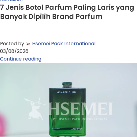
7 Jenis Botol Parfum Paling Laris yang
Banyak Dipilih Brand Parfum
Posted by
Hsemei Pack International
03/08/2026
Continue reading