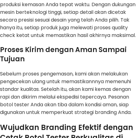
produksi kemasan Anda tepat waktu. Dengan dukungan
mesin berteknologi tinggi, setiap detail akan dicetak
secara presisi sesuai desain yang telah Anda pilih. Tak
hanya itu, setiap produk juga melewati proses quality
check ketat untuk memastikan hasil akhirnya maksimal.
Proses Kirim dengan Aman Sampai
Tujuan
Sebelum proses pengemasan, kami akan melakukan
pengecekan ulang untuk memastikannnya memenuhi
standar kualitas. Setelah itu, akan kami kemas dengan
rapi dan dikirim melalui ekspedisi tepercaya. Pesanan
botol tester Anda akan tiba dalam kondisi aman, siap
digunakan untuk memperkuat strategi branding Anda.
Wujudkan Branding Efektif dengan
Cetak Botol Tester Berkualitas di