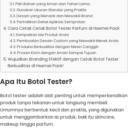
Pilih Bahan yang Aman dan Tahan Lama
Gunakan Ukuran Standar yang Praktis
Desain yang Menarik dan Mewakili Brand
Perhatikan Detail Aplikasi Semprotan
Cara Cetak Cetak Botol Tester Parfum di Hsemei Pack
Sampaikan Ide Produk Anda
Pembuatan Desain Custom yang Mewakili Merek Anda
Produksi Berkualitas dengan Mesin Canggih
Proses Kirim dengan Aman Sampai Tujuan
Wujudkan Branding Efektif dengan Cetak Botol Tester
Berkualitas di Hsemei Pack!
Apa Itu Botol Tester?
Botol tester adalah alat penting untuk memperkenalkan
produk tanpa tekanan untuk langsung membeli.
Umumnya berbentuk kecil dan praktis, yang digunakan
untuk menggambarkan isi produk, baik itu skincare,
makeup hingga parfum.