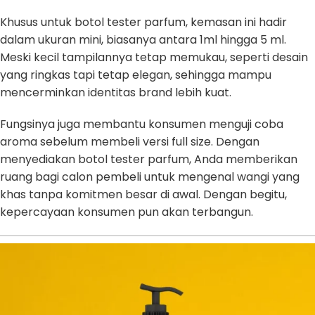
Khusus untuk botol tester parfum, kemasan ini hadir
dalam ukuran mini, biasanya antara 1ml hingga 5 ml.
Meski kecil tampilannya tetap memukau, seperti desain
yang ringkas tapi tetap elegan, sehingga mampu
mencerminkan identitas brand lebih kuat.
Fungsinya juga membantu konsumen menguji coba
aroma sebelum membeli versi full size. Dengan
menyediakan botol tester parfum, Anda memberikan
ruang bagi calon pembeli untuk mengenal wangi yang
khas tanpa komitmen besar di awal. Dengan begitu,
kepercayaan konsumen pun akan terbangun.