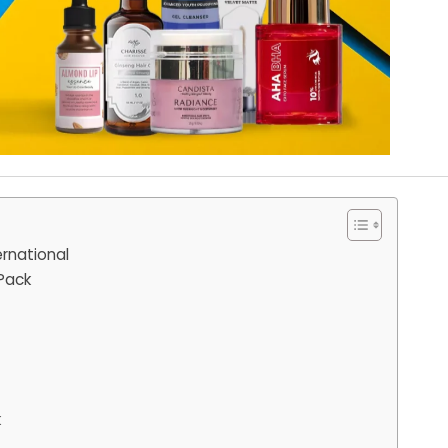
ernational
Pack
k