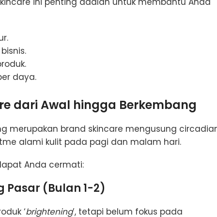
kincare ini penting adalah untuk membantu Anda
r.
bisnis.
roduk.
er daya.
re dari Awal hingga Berkembang
ang merupakan brand skincare mengusung circadia
itme alami kulit pada pagi dan malam hari.
dapat Anda cermati:
 Pasar (Bulan 1-2)
oduk ‘
brightening
’, tetapi belum fokus pada