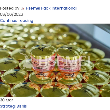
Posted by
Hsemei Pack International
08/06/2026
Continue reading
30
Mar
Strategi Bisnis